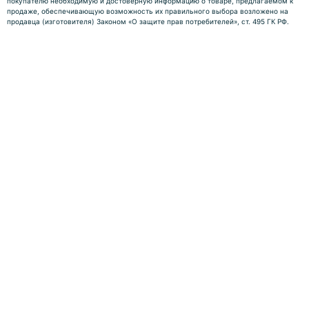
покупателю необходимую и достоверную информацию о товаре, предлагаемом к
продаже, обеспечивающую возможность их правильного выбора возложено на
продавца (изготовителя) Законом «О защите прав потребителей», ст. 495 ГК РФ.